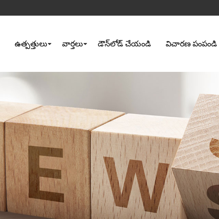
ఉత్పత్తులు
వార్తలు
డౌన్‌లోడ్ చేయండి
విచారణ పంపండి