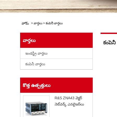
>
వార్తలు
>
కంపెనీ వార్తలు
హోమ్
వార్తలు
కంపెనీ
ఇండస్ట్రీ వార్తలు
కంపెనీ వార్తలు
కొత్త ఉత్పత్తులు
R&S ZNA43 వెక్టర్
నెట్‌వర్క్ ఎనలైజర్‌లు