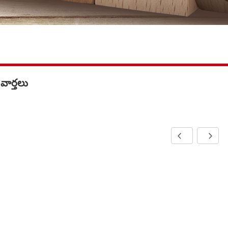
 వార్తలు