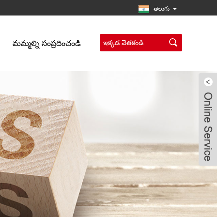
తెలుగు
మమ్మల్ని సంప్రదించండి