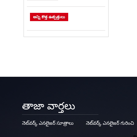
అన్ని కొత్త ఉత్పత్తులు
తాజా వార్తలు
నెట్‌వర్క్ ఎనలైజర్ సూత్రాలు
నెట్‌వర్క్ ఎనలైజర్ గురించి