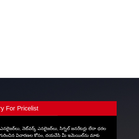
ry For Pricelist
రమ్ ఎనలైజర్‌లు, నెట్‌వర్క్ ఎనలైజర్‌లు, సిగ్నల్ జనరేటర్లు లేదా ధరల
గురించిన విచారణల కోసం, దయచేసి మీ ఇమెయిల్‌ను మాకు