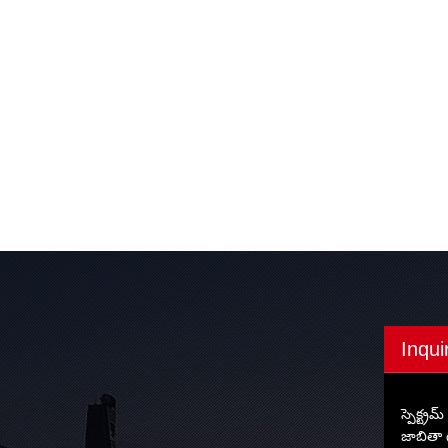
Inqui
స్పెక్ట్
జాబితా 