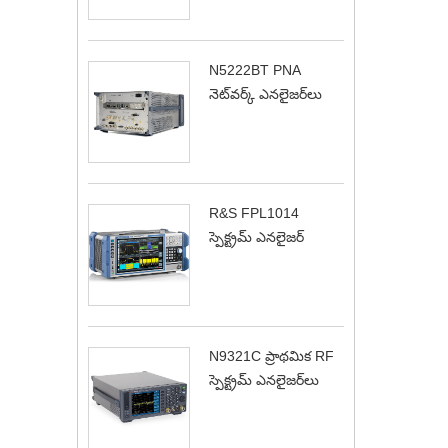
N5222BT PNA
నెట్‌వర్క్ ఎనలైజర్‌లు
R&S FPL1014
స్పెక్ట్రమ్ ఎనలైజర్
N9321C ప్రాథమిక RF
స్పెక్ట్రమ్ ఎనలైజర్‌లు