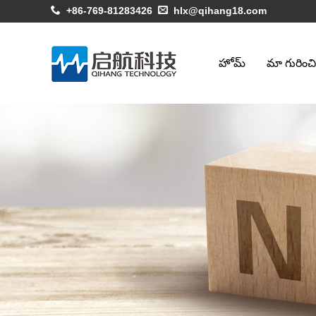
+86-769-81283426
hlx@qihang18.com
హోమ్
మా గురించి