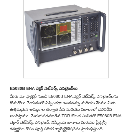
E5080B ENA వెక్టర్ నెట్‌వర్క్ ఎనలైజర్‌లు
మీరు మా ఫ్యాక్టరీ నుండి E5080B ENA వెక్టర్ నెట్‌వర్క్ ఎనలైజర్‌లను
కొనుగోలు చేయడంలో నిశ్చింతగా ఉండవచ్చు మరియు మేము మీకు
ఉత్తమమైన అమ్మకాల తర్వాత సేవ మరియు సకాలంలో డెలివరీని
అందిస్తాము. మెరుగుపరచబడిన TDR కొలత ఎంపికతో E5080B ENA
వెక్టార్ నెట్‌వర్క్ ఎనలైజర్, నిష్క్రియ భాగాలు మరియు ఫ్రీక్వెన్సీ
కన్వర్టర్‌ల కోసం పూర్తి పరికర క్యారెక్టరైజేషన్‌ను ప్రారంభిస్తుంది.