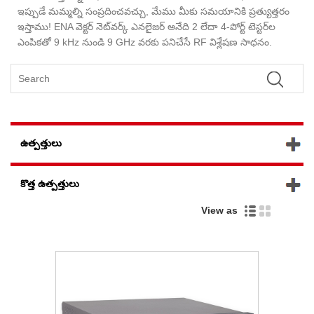
ఇప్పుడే మమ్మల్ని సంప్రదించవచ్చు, మేము మీకు సమయానికి ప్రత్యుత్తరం
ఇస్తాము! ENA వెక్టర్ నెట్‌వర్క్ ఎనలైజర్ అనేది 2 లేదా 4-పోర్ట్ టెస్టర్‌ల
ఎంపికతో 9 kHz నుండి 9 GHz వరకు పనిచేసే RF విశ్లేషణ సాధనం.
ఉత్పత్తులు
కొత్త ఉత్పత్తులు
View as