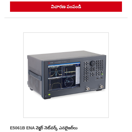
విచారణ పంపండి
E5061B ENA వెక్టర్ నెట్‌వర్క్ ఎనలైజర్‌లు