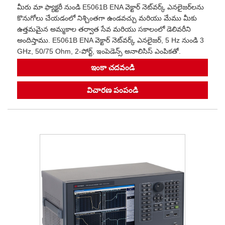
మీరు మా ఫ్యాక్టరీ నుండి E5061B ENA వెక్టార్ నెట్‌వర్క్ ఎనలైజర్‌లను
కొనుగోలు చేయడంలో నిశ్చింతగా ఉండవచ్చు మరియు మేము మీకు
ఉత్తమమైన అమ్మకాల తర్వాత సేవ మరియు సకాలంలో డెలివరీని
అందిస్తాము. E5061B ENA వెక్టార్ నెట్‌వర్క్ ఎనలైజర్, 5 Hz నుండి 3
GHz, 50/75 Ohm, 2-పోర్ట్, ఇంపెడెన్స్ అనాలిసిస్ ఎంపికతో.
ఇంకా చదవండి
విచారణ పంపండి