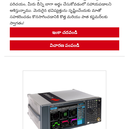
పరిచయం, మీరు దీన్ని బాగా అర్థం చేసుకోవడంలో సహాయపడాలని
ఆశిస్తున్నాము. మెరుగైన భవిష్యత్తును సృష్టించేందుకు మాతో
సహకరించడం కొనసాగించడానికి కొత్త మరియు పాత కస్టమర్‌లకు
స్వాగతం!
ఇంకా చదవండి
విచారణ పంపండి