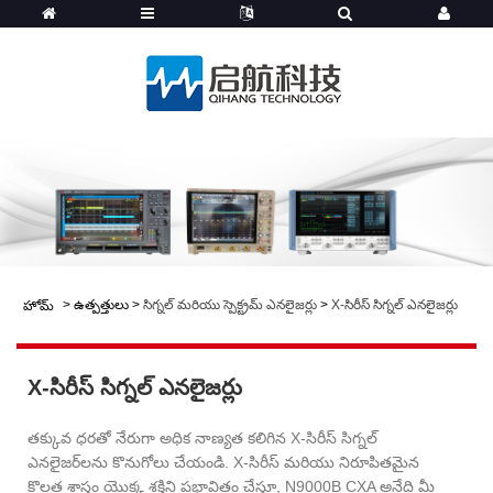
>
ఉత్పత్తులు
>
సిగ్నల్ మరియు స్పెక్ట్రమ్ ఎనలైజర్లు
>
X-సిరీస్ సిగ్నల్ ఎనలైజర్లు
హోమ్
X-సిరీస్ సిగ్నల్ ఎనలైజర్లు
తక్కువ ధరతో నేరుగా అధిక నాణ్యత కలిగిన X-సిరీస్ సిగ్నల్
ఎనలైజర్‌లను కొనుగోలు చేయండి. X-సిరీస్ మరియు నిరూపితమైన
కొలత శాస్త్రం యొక్క శక్తిని ప్రభావితం చేస్తూ, N9000B CXA అనేది మీ