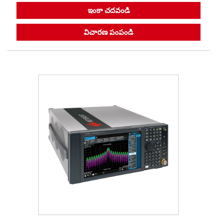
ఇంకా చదవండి
విచారణ పంపండి