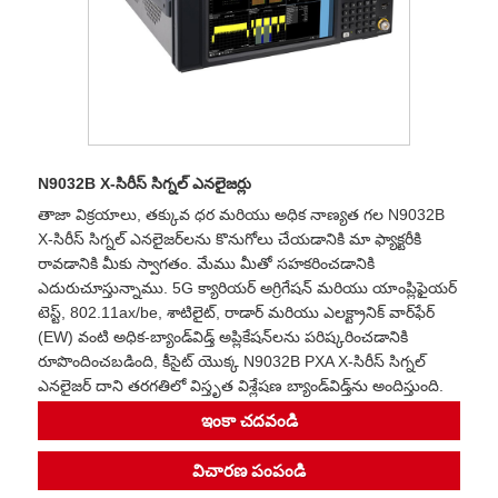
N9032B X-సిరీస్ సిగ్నల్ ఎనలైజర్లు
తాజా విక్రయాలు, తక్కువ ధర మరియు అధిక నాణ్యత గల N9032B
X-సిరీస్ సిగ్నల్ ఎనలైజర్‌లను కొనుగోలు చేయడానికి మా ఫ్యాక్టరీకి
రావడానికి మీకు స్వాగతం. మేము మీతో సహకరించడానికి
ఎదురుచూస్తున్నాము. 5G క్యారియర్ అగ్రిగేషన్ మరియు యాంప్లిఫైయర్
టెస్ట్, 802.11ax/be, శాటిలైట్, రాడార్ మరియు ఎలక్ట్రానిక్ వార్‌ఫేర్
(EW) వంటి అధిక-బ్యాండ్‌విడ్త్ అప్లికేషన్‌లను పరిష్కరించడానికి
రూపొందించబడింది, కీసైట్ యొక్క N9032B PXA X-సిరీస్ సిగ్నల్
ఎనలైజర్ దాని తరగతిలో విస్తృత విశ్లేషణ బ్యాండ్‌విడ్త్‌ను అందిస్తుంది.
ఇంకా చదవండి
విచారణ పంపండి