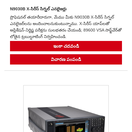
N9030B X-సిరీస్ సిగ్నల్ ఎనలైజర్లు
ప్రొఫెషనల్ తయారీదారుగా, మేము మీకు N9030B X-సిరీస్ సిగ్నల్
ఎనలైజర్‌లను అందించాలనుకుంటున్నాము. X-సిరీస్ యాప్‌లతో
అప్లికేషన్-నిర్దిష్ట పరీక్షను సులభతరం చేయండి; 89600 VSA సాఫ్ట్‌వేర్‌తో
లోతైన ట్రబుల్షూటింగ్ నిర్వహించండి.
ఇంకా చదవండి
విచారణ పంపండి