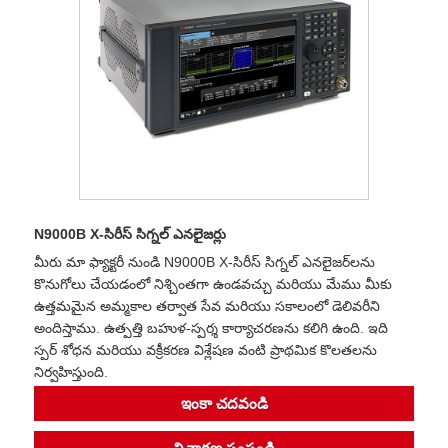
N9000B X-సిరీస్ సిగ్నల్ ఎనలైజర్లు
మీరు మా ఫ్యాక్టరీ నుండి N9000B X-సిరీస్ సిగ్నల్ ఎనలైజర్‌లను
కొనుగోలు చేయడంలో నిశ్చింతగా ఉండవచ్చు మరియు మేము మీకు
ఉత్తమమైన అమ్మకాల తర్వాత సేవ మరియు సకాలంలో డెలివరీని
అందిస్తాము. ఉత్పత్తి బహుళ-స్పర్శ కార్యాచరణను కలిగి ఉంది. ఇది
స్పర్ శోధన మరియు వక్రీకరణ విశ్లేషణ వంటి ప్రాథమిక కొలతలను
నిర్వహిస్తుంది.
ఇంకా చదవండి