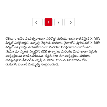
1
2
Qihang అనేక సంవత్సరాలుగా సరికొత్త మరియు అధునాతనమైన X-సిరీస్
సిగ్నల్ ఎనలైజర్లుని ఉత్పత్తి చేస్తోంది మరియు చైనాలోని ప్రొఫెషనల్ X-సిరీస్
సిగ్నల్ ఎనలైజర్లు తయారీదారులు మరియు సరఫరాదారులలో ఒకరు.
మేము మా స్వంత ఫ్యాక్టరీని కలిగి ఉన్నాము మరియు మీకు తాజా విక్రయ
ఉత్పత్తులను అందించగలము. కస్టమర్‌లు మా ఉత్పత్తులు మరియు
అద్భుతమైన సేవతో సంతృప్తి చెందారు. మరింత సమాచారం కోసం,
దయచేసి వెంటనే మమ్మల్ని సంప్రదించండి.