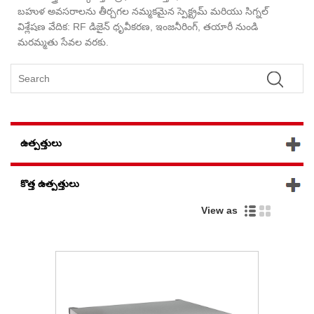
బహుళ అవసరాలను తీర్చగల నమ్మకమైన స్పెక్ట్రమ్ మరియు సిగ్నల్
విశ్లేషణ వేదిక: RF డిజైన్ ధృవీకరణ, ఇంజనీరింగ్, తయారీ నుండి
మరమ్మతు సేవల వరకు.
ఉత్పత్తులు
కొత్త ఉత్పత్తులు
View as