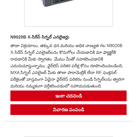
N9020B X-సిరీస్ సిగ్నల్ ఎనలైజర్లు
తాజా విక్రయాలు, తక్కువ ధర మరియు అధిక నాణ్యత గల N9020B
X-సిరీస్ సిగ్నల్ ఎనలైజర్‌లను కొనుగోలు చేయడానికి మా ఫ్యాక్టరీకి
రావడానికి మీకు స్వాగతం. మేము మీతో సహకరించడానికి
ఎదురుచూస్తున్నాము. వైర్‌లెస్ పరికర పరీక్ష కోసం రూపొందించబడింది,
MXA సిగ్నల్ ఎనలైజర్ మీకు తాజా పారామెట్రిక్ లేదా RF ఫంక్షనల్
పరీక్షలతో వాస్తవంగా ఏదైనా వైర్‌లెస్ పరికరం నుండి సిగ్నల్‌లను త్వరగా
మరియు నమ్మకంగా వర్గీకరించడంలో సహాయపడుతుంది.
ఇంకా చదవండి
విచారణ పంపండి