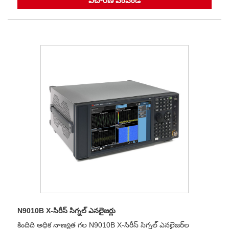
విచారణ పంపండి
N9010B X-సిరీస్ సిగ్నల్ ఎనలైజర్లు
కిందిది అధిక నాణ్యత గల N9010B X-సిరీస్ సిగ్నల్ ఎనలైజర్‌ల