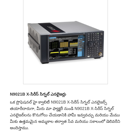
N9021B X-సిరీస్ సిగ్నల్ ఎనలైజర్లు
ఒక ప్రొఫెషనల్ హై క్వాలిటీ N9021B X-సిరీస్ సిగ్నల్ ఎనలైజర్స్
తయారీదారుగా, మీరు మా ఫ్యాక్టరీ నుండి N9021B X-సిరీస్ సిగ్నల్
ఎనలైజర్‌లను కొనుగోలు చేయడానికి హామీ ఇవ్వవచ్చు మరియు మేము
మీకు ఉత్తమమైన అమ్మకాల తర్వాత సేవ మరియు సకాలంలో డెలివరీని
అందిస్తాము.