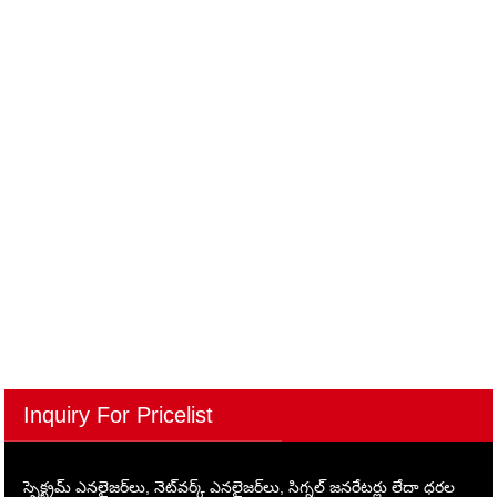
తాజా వార్తలు
నెట్‌వర్క్ ఎనలైజర్ సూత్రాలు
నెట్‌వర్క్ ఎనలైజర్ గురించి
మమ్మల్ని సంప్రదించండి
చిరునామా: షెంగ్లియన్ చువాంగ్జాన్ బిల్డింగ్, నెం. 148 హాంగ్యే నార్త్
రోడ్, టాంగ్జియా టౌన్, డోంగువాన్ సిటీ
Tel:
+86-769-81283426
ఫోన్:
+86-13929231880
ఇమెయిల్:
hlx@qihang18.com
ఫ్యాక్స్: +86-769-82553292
Inquiry For Pricelist
స్పెక్ట్రమ్ ఎనలైజర్‌లు, నెట్‌వర్క్ ఎనలైజర్‌లు, సిగ్నల్ జనరేటర్లు లేదా ధరల