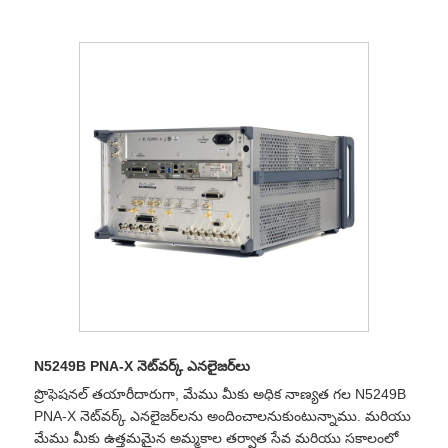
N5249B PNA-X నెట్‌వర్క్ ఎనలైజర్‌లు
ప్రొఫెషనల్ తయారీదారుగా, మేము మీకు అధిక నాణ్యత గల N5249B
PNA-X నెట్‌వర్క్ ఎనలైజర్‌లను అందించాలనుకుంటున్నాము. మరియు
మేము మీకు ఉత్తమమైన అమ్మకాల తర్వాత సేవ మరియు సకాలంలో