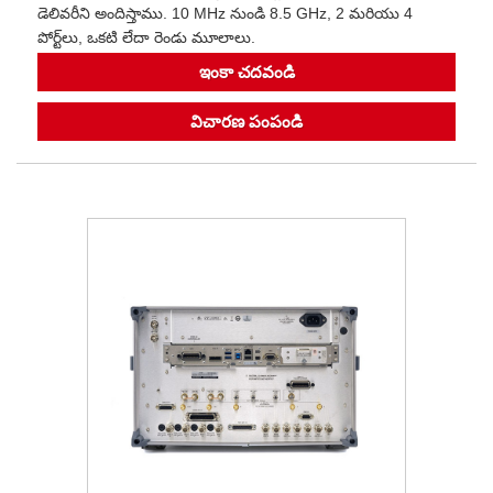
డెలివరీని అందిస్తాము. 10 MHz నుండి 8.5 GHz, 2 మరియు 4
పోర్ట్‌లు, ఒకటి లేదా రెండు మూలాలు.
ఇంకా చదవండి
విచారణ పంపండి