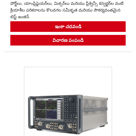
పోర్ట్‌లు, యాంప్లిఫైయర్‌లు, మిక్సర్‌లు మరియు ఫ్రీక్వెన్సీ కన్వర్టర్‌ల వంటి
క్రియాశీల పరికరాలను కొలవగల సమీకృత మరియు సౌకర్యవంతమైన
టెస్ట్ ఇంజిన్.
ఇంకా చదవండి
విచారణ పంపండి