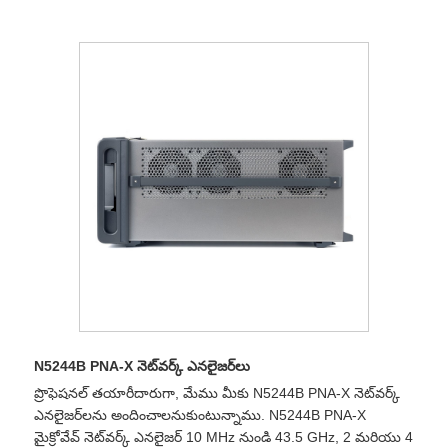
N5244B PNA-X నెట్‌వర్క్ ఎనలైజర్‌లు
ప్రొఫెషనల్ తయారీదారుగా, మేము మీకు N5244B PNA-X నెట్‌వర్క్
ఎనలైజర్‌లను అందించాలనుకుంటున్నాము. N5244B PNA-X
మైక్రోవేవ్ నెట్‌వర్క్ ఎనలైజర్ 10 MHz నుండి 43.5 GHz, 2 మరియు 4