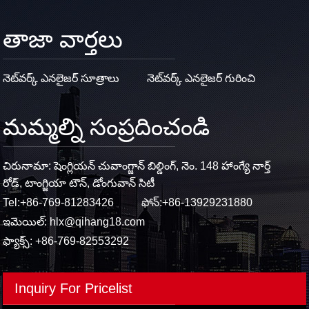
తాజా వార్తలు
నెట్‌వర్క్ ఎనలైజర్ సూత్రాలు
నెట్‌వర్క్ ఎనలైజర్ గురించి
మమ్మల్ని సంప్రదించండి
చిరునామా: షెంగ్లియన్ చువాంగ్జాన్ బిల్డింగ్, నెం. 148 హాంగ్యే నార్త్
రోడ్, టాంగ్జియా టౌన్, డోంగువాన్ సిటీ
Tel:
+86-769-81283426
ఫోన్:
+86-13929231880
ఇమెయిల్:
hlx@qihang18.com
ఫ్యాక్స్: +86-769-82553292
Inquiry For Pricelist