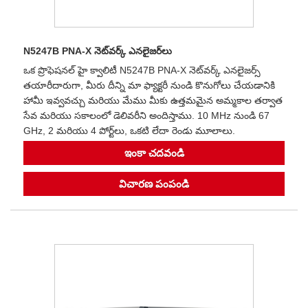
N5247B PNA-X నెట్‌వర్క్ ఎనలైజర్‌లు
ఒక ప్రొఫెషనల్ హై క్వాలిటీ N5247B PNA-X నెట్‌వర్క్ ఎనలైజర్స్
తయారీదారుగా, మీరు దీన్ని మా ఫ్యాక్టరీ నుండి కొనుగోలు చేయడానికి
హామీ ఇవ్వవచ్చు మరియు మేము మీకు ఉత్తమమైన అమ్మకాల తర్వాత
సేవ మరియు సకాలంలో డెలివరీని అందిస్తాము. 10 MHz నుండి 67
GHz, 2 మరియు 4 పోర్ట్‌లు, ఒకటి లేదా రెండు మూలాలు.
ఇంకా చదవండి
విచారణ పంపండి