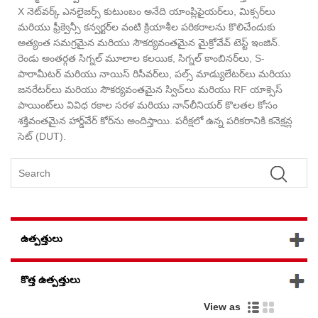
X నెట్‌వర్క్ ఎనలైజర్స్ కుటుంబం అనేది యాంప్లిఫైయర్‌లు, మిక్సర్‌లు
మరియు ఫ్రీక్వెన్సీ కన్వర్టర్‌ల వంటి క్రియాశీల పరికరాలను కొలిచేందుకు
అత్యంత సమగ్రమైన మరియు సౌకర్యవంతమైన మైక్రోవేవ్ టెస్ట్ ఇంజిన్.
రెండు అంతర్గత సిగ్నల్ మూలాల కలయిక, సిగ్నల్ కాంబినర్‌లు, S-
పారామీటర్ మరియు నాయిస్ రిసీవర్‌లు, పల్స్ మాడ్యులేటర్‌లు మరియు
జనరేటర్‌లు మరియు సౌకర్యవంతమైన స్విచ్‌లు మరియు RF యాక్సెస్
పాయింట్‌లు వివిధ రకాల సరళ మరియు నాన్‌లీనియర్ కొలతల కోసం
శక్తివంతమైన హార్డ్‌వేర్ కోర్‌ను అందిస్తాయి. పరీక్షలో ఉన్న పరికరానికి కనెక్షన్ల
సెట్ (DUT).
ఉత్పత్తులు
కొత్త ఉత్పత్తులు
View as