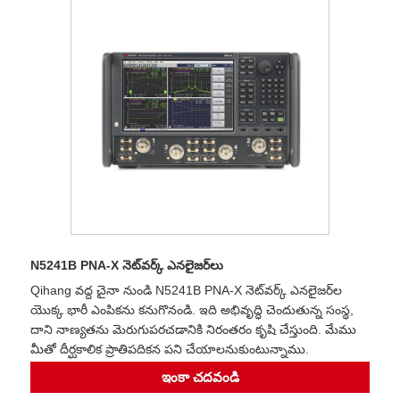
N5241B PNA-X నెట్‌వర్క్ ఎనలైజర్‌లు
Qihang వద్ద చైనా నుండి N5241B PNA-X నెట్‌వర్క్ ఎనలైజర్‌ల
యొక్క భారీ ఎంపికను కనుగొనండి. ఇది అభివృద్ధి చెందుతున్న సంస్థ,
దాని నాణ్యతను మెరుగుపరచడానికి నిరంతరం కృషి చేస్తుంది. మేము
మీతో దీర్ఘకాలిక ప్రాతిపదికన పని చేయాలనుకుంటున్నాము.
ఇంకా చదవండి