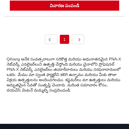
విచారణ పంపండి
1
Qihang అనేక సంవత్సరాలుగా సరికొత్త మరియు అధునాతనమైన PNA-X
నెట్‌వర్క్ ఎనలైజర్‌లుని ఉత్పత్తి చేస్తోంది మరియు చైనాలోని ప్రొఫెషనల్
PNA-X నెట్‌వర్క్ ఎనలైజర్‌లు తయారీదారులు మరియు సరఫరాదారులలో
ఒకరు. మేము మా స్వంత ఫ్యాక్టరీని కలిగి ఉన్నాము మరియు మీకు తాజా
విక్రయ ఉత్పత్తులను అందించగలము. కస్టమర్‌లు మా ఉత్పత్తులు మరియు
అద్భుతమైన సేవతో సంతృప్తి చెందారు. మరింత సమాచారం కోసం,
దయచేసి వెంటనే మమ్మల్ని సంప్రదించండి.