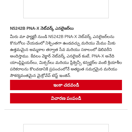
N5242B PNA-X నెట్‌వర్క్ ఎనలైజర్‌లు
మీరు మా ఫ్యాక్టరీ నుండి N5242B PNA-X నెట్‌వర్క్ ఎనలైజర్‌లను
కొనుగోలు చేయడంలో నిశ్చింతగా ఉండవచ్చు మరియు మేము మీకు
ఉత్తమమైన అమ్మకాల తర్వాత సేవ మరియు సకాలంలో డెలివరీని
అందిస్తాము. కేవలం వెక్టార్ నెట్‌వర్క్ ఎనలైజర్ కంటే, PNA-X అనేది
యాంప్లిఫైయర్‌లు, మిక్సర్‌లు మరియు ఫ్రీక్వెన్సీ కన్వర్టర్‌ల వంటి క్రియాశీల
పరికరాలను కొలవడానికి ప్రపంచంలోనే అత్యంత సమగ్రమైన మరియు
సౌకర్యవంతమైన మైక్రోవేవ్ టెస్ట్ ఇంజిన్.
ఇంకా చదవండి
విచారణ పంపండి