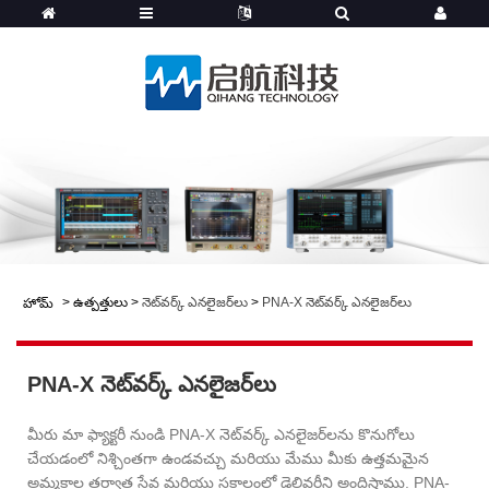
>
ఉత్పత్తులు
>
నెట్‌వర్క్ ఎనలైజర్‌లు
>
PNA-X నెట్‌వర్క్ ఎనలైజర్‌లు
హోమ్
PNA-X నెట్‌వర్క్ ఎనలైజర్‌లు
మీరు మా ఫ్యాక్టరీ నుండి PNA-X నెట్‌వర్క్ ఎనలైజర్‌లను కొనుగోలు
చేయడంలో నిశ్చింతగా ఉండవచ్చు మరియు మేము మీకు ఉత్తమమైన
అమ్మకాల తర్వాత సేవ మరియు సకాలంలో డెలివరీని అందిస్తాము. PNA-