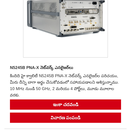
N5245B PNA-X నెట్‌వర్క్ ఎనలైజర్‌లు
కిందిది హై క్వాలిటీ N5245B PNA-X నెట్‌వర్క్ ఎనలైజర్‌ల పరిచయం,
మీరు దీన్ని బాగా అర్థం చేసుకోవడంలో సహాయపడాలని ఆశిస్తున్నాము.
10 MHz నుండి 50 GHz, 2 మరియు 4 పోర్ట్‌లు, మూడు మూలాల
వరకు.
ఇంకా చదవండి
విచారణ పంపండి