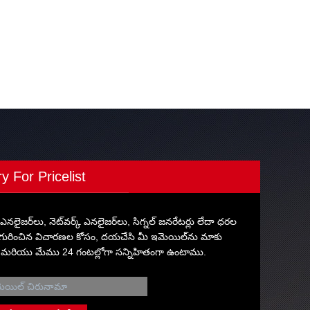
ry For Pricelist
రమ్ ఎనలైజర్‌లు, నెట్‌వర్క్ ఎనలైజర్‌లు, సిగ్నల్ జనరేటర్లు లేదా ధరల
గురించిన విచారణల కోసం, దయచేసి మీ ఇమెయిల్‌ను మాకు
 మరియు మేము 24 గంటల్లోగా సన్నిహితంగా ఉంటాము.