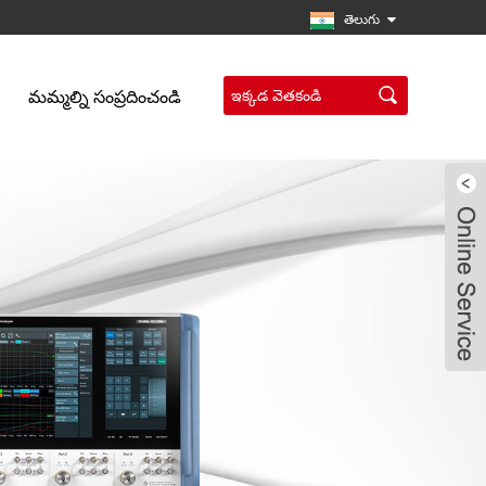
తెలుగు
మమ్మల్ని సంప్రదించండి