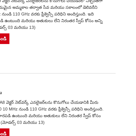
వెక్టర్ నెట్‌వర్క్ ఎనలైజర్‌లను కొనుగోలు చేయడంలో నిశ్చింతగా
మమైన అమ్మకాల తర్వాత సేవ మరియు సకాలంలో డెలివరీని
ి 110 GHz వరకు ఫ్రీక్వెన్సీ పరిధిని అందిస్తుంది. ఇది
ి ఉంటుంది మరియు అతుకులు లేని నిరంతర స్వీప్ కోసం అన్ని
ోడల్స్ 03 మరియు 13)
ండి
లు
వెక్టర్ నెట్‌వర్క్ ఎనలైజర్‌లను కొనుగోలు చేయడానికి మీరు
 MHz నుండి 110 GHz వరకు ఫ్రీక్వెన్సీ పరిధిని అందిస్తుంది.
ారపడి ఉంటుంది మరియు అతుకులు లేని నిరంతర స్వీప్ కోసం
ది (మోడల్స్ 03 మరియు 13)
ండి