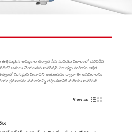
Live
ీకు ఉత్తమమైన అమ్మకాల తర్వాత సేవ మరియు సకాలంలో డెలివరీని
ఏకరీతిలో అమలు చేయబడిన ఆపరేషన్ సౌలభ్యం మరియు అధిక
త ఖచ్చితత్వంతో ఘనమైన పునాదిని అందించడం ద్వారా ఈ అవసరాలను
్ మరియు క్రమాంకనం సమయాన్ని తగ్గించడానికి మరియు ఆపరేటర్
View as
్‌లు