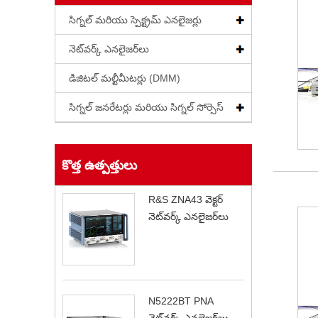
సిగ్నల్ మరియు స్పెక్ట్రమ్ ఎనలైజర్లు
నెట్‌వర్క్ ఎనలైజర్‌లు
డిజిటల్ మల్టీమీటర్లు (DMM)
సిగ్నల్ జనరేటర్లు మరియు సిగ్నల్ సోర్సెస్
కొత్త ఉత్పత్తులు
R&S ZNA43 వెక్టర్
నెట్‌వర్క్ ఎనలైజర్‌లు
N5222BT PNA
నెట్‌వర్క్ ఎనలైజర్‌లు