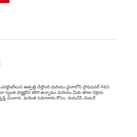
లైజర్‌లుని ఉత్పత్తి చేస్తోంది మరియు చైనాలోని ప్రొఫెషనల్ R&S
 స్వంత ఫ్యాక్టరీని కలిగి ఉన్నాము మరియు మీకు తాజా విక్రయ
ృప్తి చెందారు. మరింత సమాచారం కోసం, దయచేసి వెంటనే