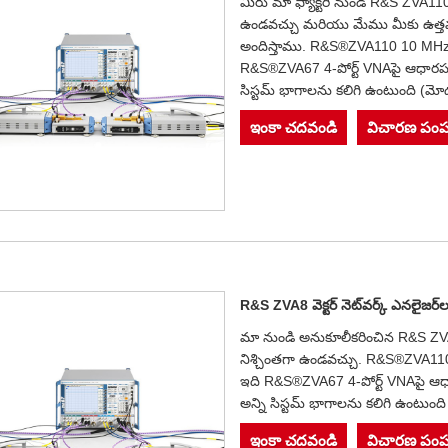
మీరు మా ఫ్యాక్టరీ నుండి R&S ZVA110 
ఉండవచ్చు మరియు మేము మీకు ఉత్త
అందిస్తాము. R&S®ZVA110 10 MHz నుండ
R&S®ZVA67 4-పోర్ట్ VNAపై ఆధారపడ
సిస్టమ్ భాగాలను కలిగి ఉంటుంది (మ
ఇంకా చదవండి
విచారణ పంప
R&S ZVA8 వెక్టర్ నెట్‌వర్క్ ఎనలైజర్‌
మా నుండి అనుకూలీకరించిన R&S ZVA8 
నిశ్చింతగా ఉండవచ్చు. R&S®ZVA110 10
ఇది R&S®ZVA67 4-పోర్ట్ VNAపై ఆధ
అన్ని సిస్టమ్ భాగాలను కలిగి ఉంటుం
ఇంకా చదవండి
విచారణ పంప