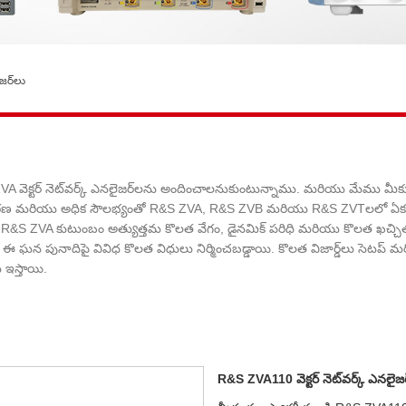
జర్‌లు
A వెక్టర్ నెట్‌వర్క్ ఎనలైజర్‌లను అందించాలనుకుంటున్నాము. మరియు మేము మ
ార్యాచరణ మరియు అధిక సౌలభ్యంతో R&S ZVA, R&S ZVB మరియు R&S ZVTలలో 
ర్‌ల యొక్క R&S ZVA కుటుంబం అత్యుత్తమ కొలత వేగం, డైనమిక్ పరిధి మరియు కొల
ికి ఈ ఘన పునాదిపై వివిధ కొలత విధులు నిర్మించబడ్డాయి. కొలత విజార్డ్‌లు సెటప
 ఇస్తాయి.
R&S ZVA110 వెక్టర్ నెట్‌వర్క్ ఎనలైజర