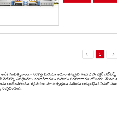
1
అనేక సంవత్సరాలుగా సరికొత్త మరియు అధునాతనమైన R&S ZVA వెక్టర్ నెట్‌వర్క్ ఎన
్టర్ నెట్‌వర్క్ ఎనలైజర్‌లు తయారీదారులు మరియు సరఫరాదారులలో ఒకరు. మేము మా
తులను అందించగలము. కస్టమర్‌లు మా ఉత్పత్తులు మరియు అద్భుతమైన సేవతో సంత
ి సంప్రదించండి.