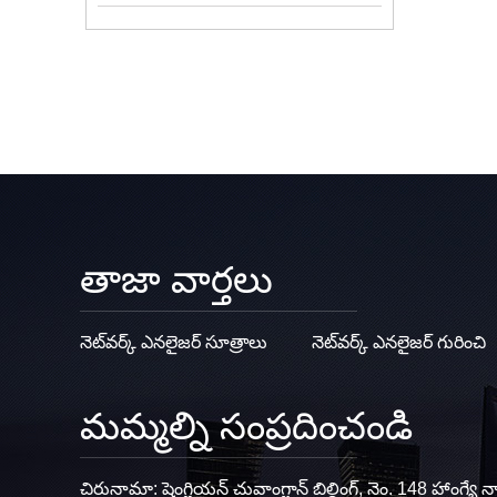
తాజా వార్తలు
నెట్‌వర్క్ ఎనలైజర్ సూత్రాలు
నెట్‌వర్క్ ఎనలైజర్ గురించి
మమ్మల్ని సంప్రదించండి
చిరునామా: షెంగ్లియన్ చువాంగ్జాన్ బిల్డింగ్, నెం. 148 హాంగ్యే నార