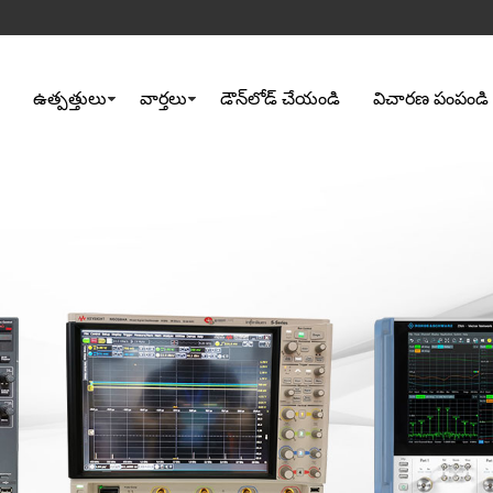
ఉత్పత్తులు
వార్తలు
డౌన్‌లోడ్ చేయండి
విచారణ పంపండి