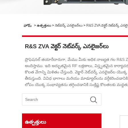
>
ఉత్పత్తులు
>
నెట్‌వర్క్ ఎనలైజర్‌లు
>
R&S ZVA వెక్టర్ నెట్‌వర్క్ ఎనలై
హోమ్
R&S ZVA వెక్టర్ నెట్‌వర్క్ ఎనలైజర్‌లు
ప్రొఫెషనల్ తయారీదారుగా, మేము మీకు అధిక నాణ్యత గల R&S ZV
అందిస్తాము. ఇది అద్భుతమైన RF లక్షణాలు, విస్తృతమైన క
కొలత వేగాన్ని మిళితం చేస్తుంది. వెక్టార్ నెట్‌వర్క్ ఎనలైజ
తీరుస్తుంది. వివిధ భాగాలు మరియు మాడ్యూల్‌లను వర్గీకరించడాన
లోపం యొక్క సంభావ్యతను తగ్గించడానికి సంక్లిష్ట కొలతలకు మద్దతు
ఉత్పత్తులు