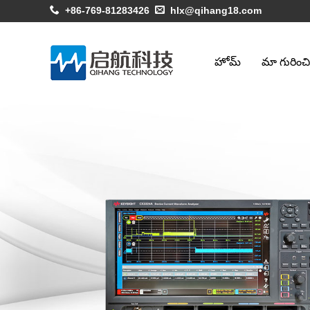
+86-769-81283426
hlx@qihang18.com
హోమ్
మా గురించి