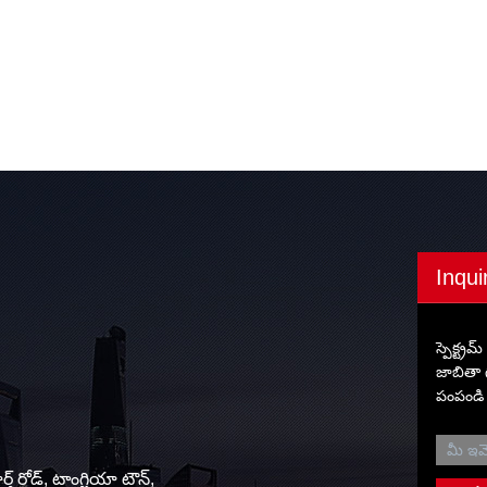
Inqui
స్పెక్ట్
జాబితా 
పంపండి
్త్ రోడ్, టాంగ్జియా టౌన్,